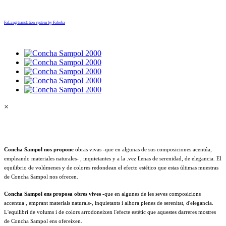
FaLang translation system by Faboba
×
Concha Sampol nos propone
obras vivas -que en algunas de sus composiciones acentúa,
empleando materiales naturales- , inquietantes y a la .vez llenas de serenidad, de elegancia. El
equilibrio de volúmenes y de colores redondean el efecto estético que estas últimas muestras
de Concha Sampol nos ofrecen.
Concha Sampol ens proposa obres vives
-que en algunes de les seves composicions
accentua , emprant materials naturals-, inquietants i alhora plenes de serenitat, d'elegancia.
L'equilibri de volums i de colors arrodoneixen l'efecte estètic que aquestes darreres mostres
de Concha Sampol ens ofereixen.