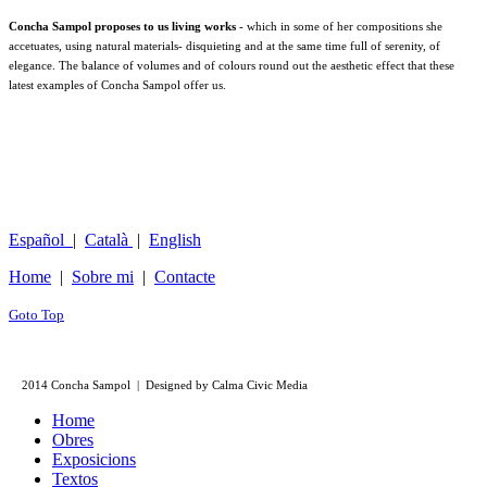
Concha Sampol proposes to us living works
- which in some of her compositions she
accetuates, using natural materials- disquieting and at the same time full of serenity, of
elegance. The balance of volumes and of colours round out the aesthetic effect that these
latest examples of Concha Sampol offer us.
Español
|
Català
|
English
Home
|
Sobre mi
|
Contacte
Goto Top
2014 Concha Sampol | Designed by Calma Civic Media
Home
Obres
Exposicions
Textos